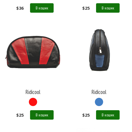
$
36
$
25
В кошик
В кошик
Ridicool
Ridicool
$
25
$
25
В кошик
В кошик