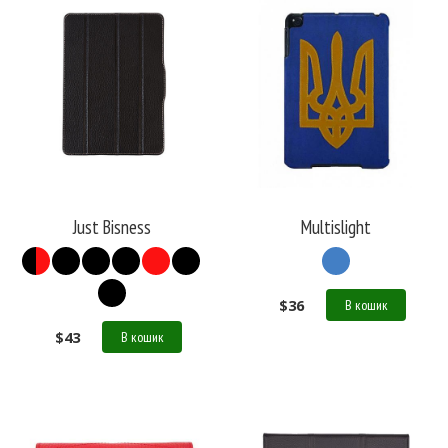
Just Bisness
Multislight
$
36
В кошик
$
43
В кошик