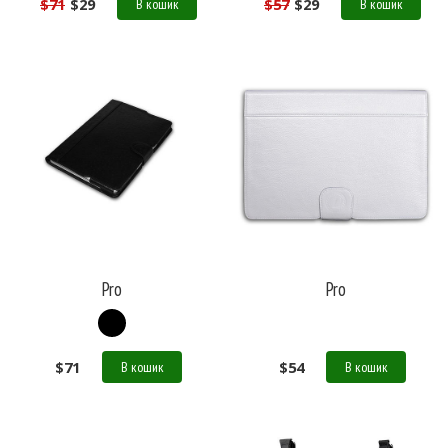
$
71
$
29
$
57
$
29
В кошик
В кошик
Pro
Pro
$
71
$
54
В кошик
В кошик