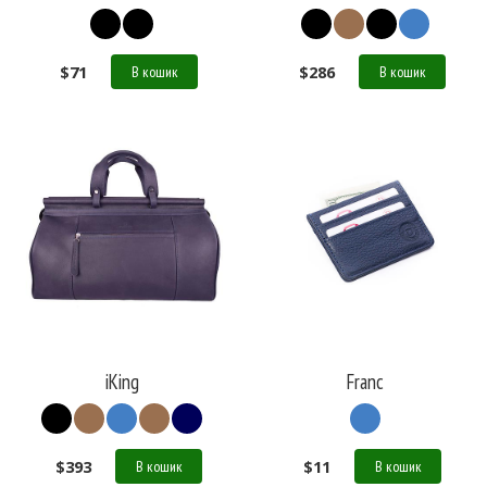
$
71
$
286
В кошик
В кошик
iKing
Franc
$
393
$
11
В кошик
В кошик