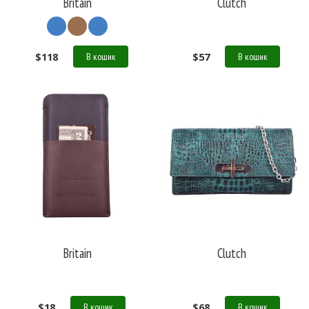
Britain
Clutch
$
118
$
57
В кошик
В кошик
Britain
Clutch
$
18
$
68
В кошик
В кошик