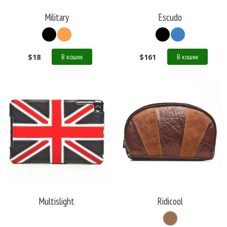
Military
Escudo
$
18
$
161
В кошик
В кошик
Multislight
Ridicool