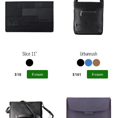
Slice 11"
Urbanrush
$
18
$
161
В кошик
В кошик