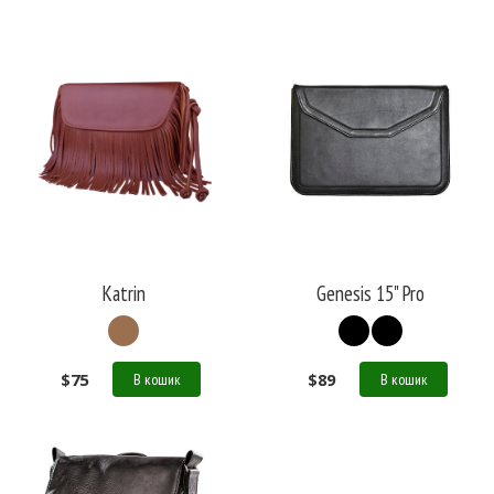
Katrin
Genesis 15" Pro
$
75
$
89
В кошик
В кошик