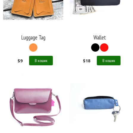
Luggage Tag
Wallet
$
9
$
18
В кошик
В кошик