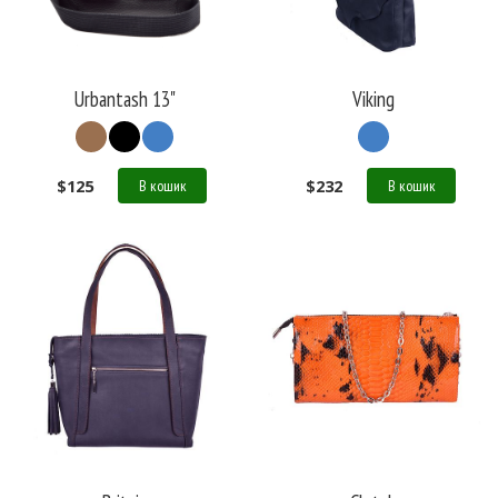
Urbantash 13"
Viking
$
125
$
232
В кошик
В кошик