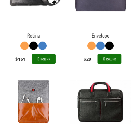
Retina
Envelope
$
161
$
29
В кошик
В кошик