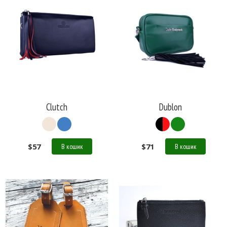
Clutch
Dublon
$
57
$
71
В кошик
В кошик