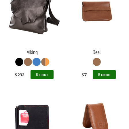
Viking
Deal
$
232
$
7
В кошик
В кошик