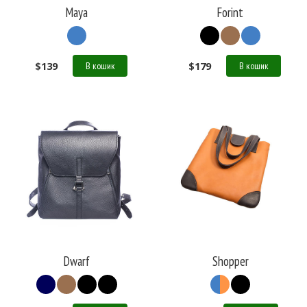
Maya
Forint
$
139
$
179
В кошик
В кошик
Dwarf
Shopper