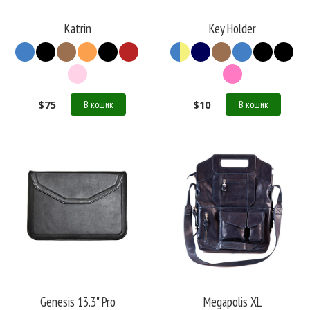
Katrin
Key Holder
$
75
$
10
В кошик
В кошик
Genesis 13.3" Pro
Megapolis XL