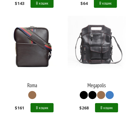
$
143
$
64
В кошик
В кошик
Roma
Megapolis
$
161
$
268
В кошик
В кошик