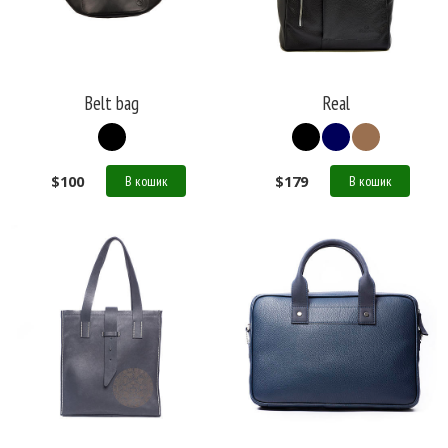
Belt bag
Real
$
100
$
179
В кошик
В кошик