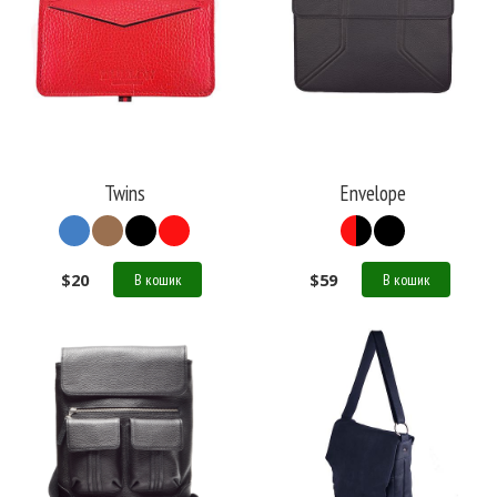
Twins
Envelope
$
20
$
59
В кошик
В кошик