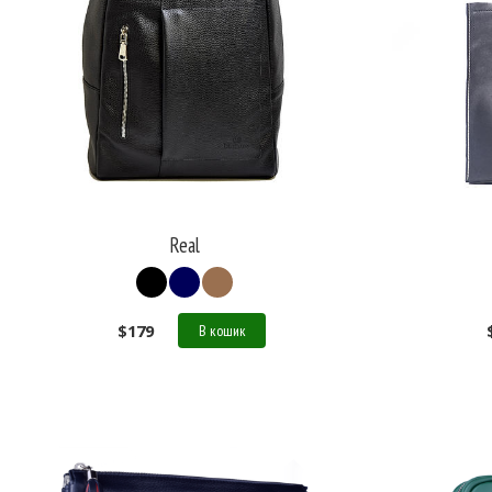
Real
$
179
В кошик