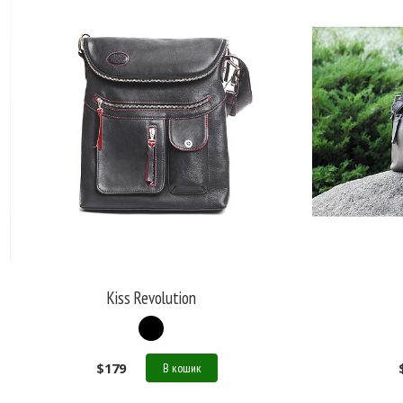
Kiss Revolution
$
179
В кошик