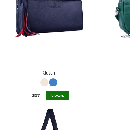
Clutch
$
57
В кошик