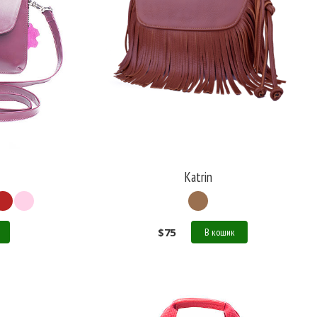
Katrin
$
75
В кошик