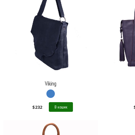
Viking
$
232
В кошик