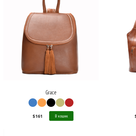
Grace
$
161
В кошик