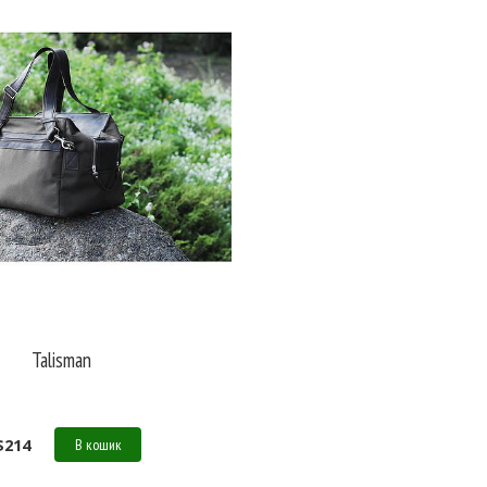
Talisman
$
214
В кошик