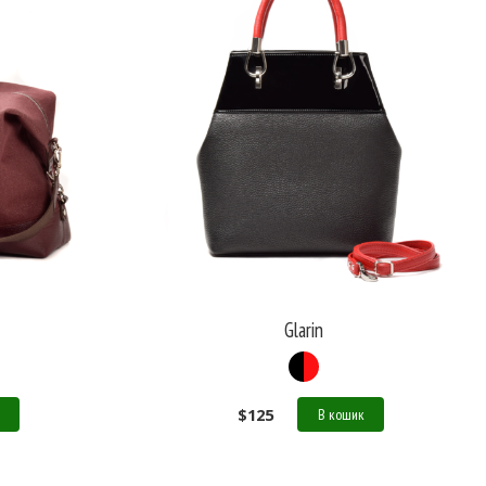
Glarin
$
125
В кошик