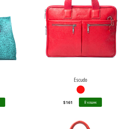
Escudo
$
161
В кошик