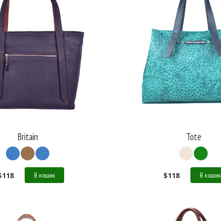
Britain
Tote
$
118
$
118
В кошик
В кошик