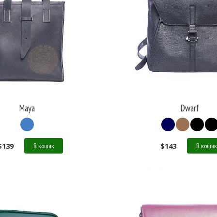
Maya
Dwarf
$
139
$
143
В кошик
В кошик