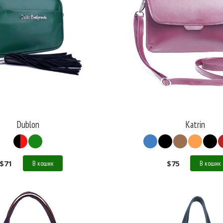
Dublon
Katrin
$
71
$
75
В кошик
В кошик