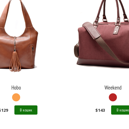
Hobo
Weekend
$
129
$
143
В кошик
В кошик