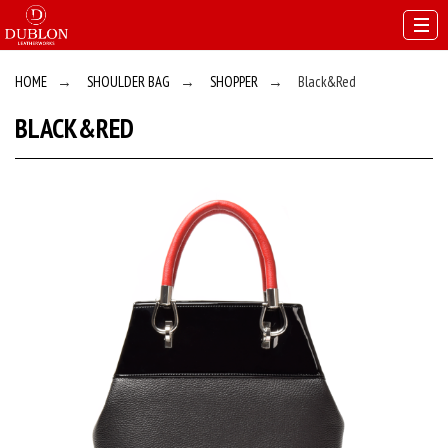
HOME
→
SHOULDER BAG
→
SHOPPER
→
Black&Red
BLACK&RED