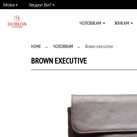
Мова
Звідки Ви?
ЧОЛОВІКАМ
ЖІНКАМ
HOME
→
ЧОЛОВІКАМ
→
Brown executive
BROWN EXECUTIVE