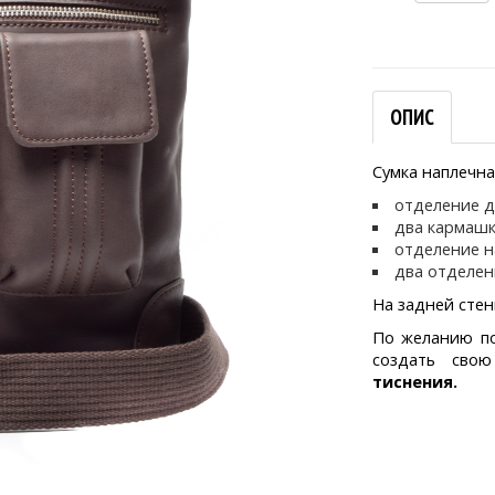
ОПИС
Сумка наплечна
отделение д
два кармашк
отделение н
два отделен
На задней стен
По желанию по
создать св
тиснения.