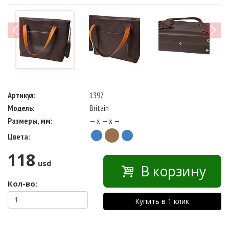
next
Артикул:
1397
Модель:
Britain
Размеры, мм:
— x — x —
Цвета:
118
usd
В корзину
Кол-во:
Купить в 1 клик