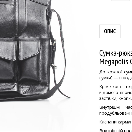
ОПИС
Сумка-рю
Megapolis 
До кожної сум
сумки) — в под
Крім якості шк
відомого японс
застібки, кнопк
Внутрішні ча
продубльовані
Клапани кармані
Внутрішній про