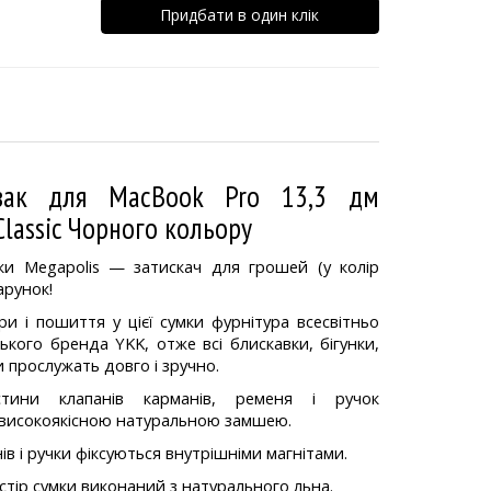
Придбати в один клік
кзак для MacBook Pro 13,3 дм
Classic Чорного кольору
ки Megapolis — затискач для грошей (у колір
арунок!
іри і пошиття у цієї сумки фурнітура всесвітньо
ького бренда YKK, отже всі блискавки, бігунки,
и прослужать довго і зручно.
стини клапанів карманів, ременя і ручок
 високоякісною натуральною замшею.
в і ручки фіксуються внутрішніми магнітами.
стір сумки виконаний з натурального льна.