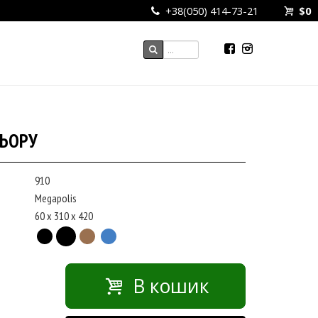
+38(050) 414-73-21
$
0
ЛЬОРУ
910
Megapolis
60 x 310 x 420
В кошик