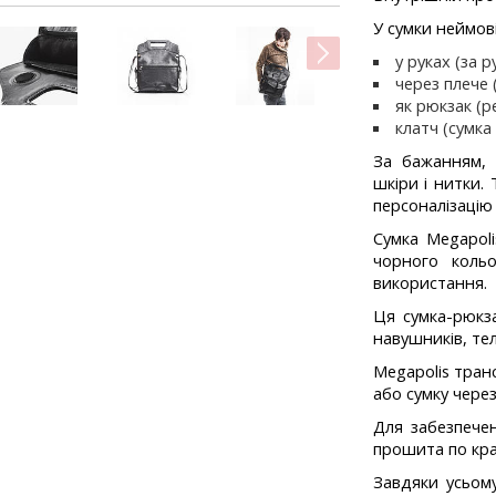
У сумки неймові
next
у руках (за р
через плече
як рюкзак (р
клатч (сумка
За бажанням, 
шкіри і нитки.
персоналізацію
Сумка Megapoli
чорного коль
використання.
Ця сумка-рюкза
навушників, те
Megapolis тран
або сумку через
Для забезпечен
прошита по кр
Завдяки усьому