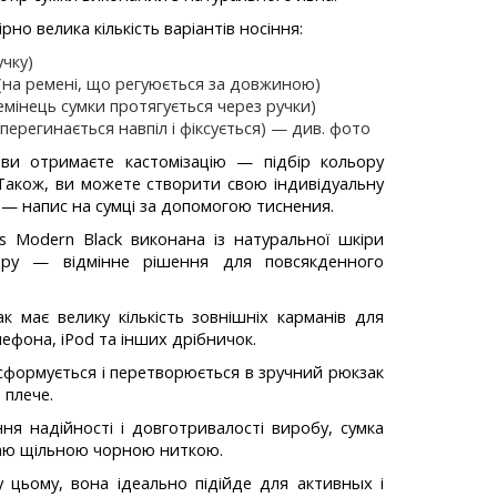
рно велика кількість варіантів носіння:
учку)
 (на ремені, що регуюється за довжиною)
емінець сумки протягується через ручки)
 перегинається навпіл і фіксується) — див. фото
ви отримаєте кастомізацію — підбір кольору
 Також, ви можете створити свою індивідуальну
 — напис на сумці за допомогою тиснения.
s Modern Black виконана із натуральної шкіри
ору — відмінне рішення для повсякденного
к має велику кількість зовнішніх карманів для
лефона, iPod та інших дрібничок.
сформується і перетворюється в зручний рюкзак
 плече.
ня надійності і довготривалості виробу, сумка
аю щільною чорною ниткою.
 цьому, вона ідеально підійде для активных і