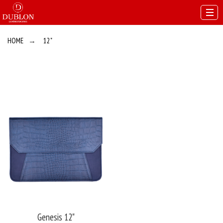
HOME
→
12"
Genesis 12"