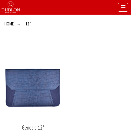
HOME
→
12"
Genesis 12"