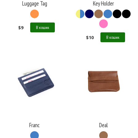
Luggage Tag
Key Holder
$
9
В кошик
$
10
В кошик
Franc
Deal