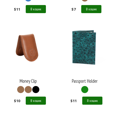
$
11
$
7
В кошик
В кошик
Money Clip
Passport Holder
$
10
$
11
В кошик
В кошик