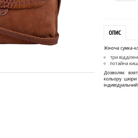
ОПИС
Жіноча сумка-кл
три відділе
потайна киш
Дозволяє взя
кольору шкіри
індивідуальний