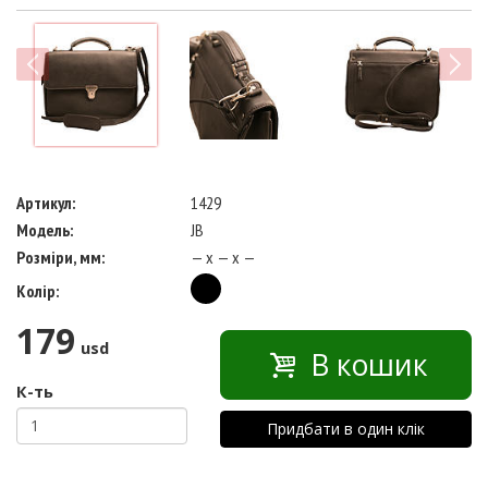
next
Артикул:
1429
Модель:
JB
Розміри, мм:
— x — x —
Колір:
179
usd
В кошик
К-ть
Придбати в один клік