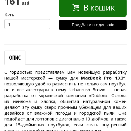
161
usd
В кошик
К-ть
Придбати в один клік
ОПИС
С гордостью представляем Вам новейшую разработку
нашей мастерской — сумку для
MacBook Pro 13.3″
,
позволяющую удобно разместить не только сам ноутбук,
но и все аксессуары к нему. Urbanrush Brown — новая
разработка от украинской компании «Dublon». Основа
из нейлона и хлопка, обшитая натуральной кожей
делают эту сумку сверх прочным убежищем для ваших
девайсов от влажной погоды и городской пыли. Она
подойдет для лэптопов с диагональю 13 дюймов, а также
для 15-дюймовых ноутбуков, если снять внутренний
карман, который крепится к основе липучками.