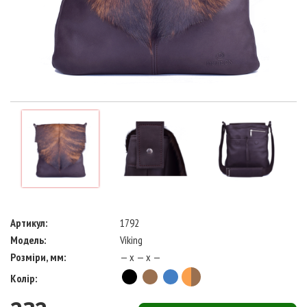
Артикул:
1792
Модель:
Viking
Розміри, мм:
— x — x —
Колір: