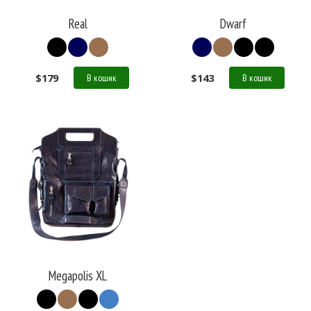
Real
Dwarf
$
179
$
143
В кошик
В кошик
Megapolis XL