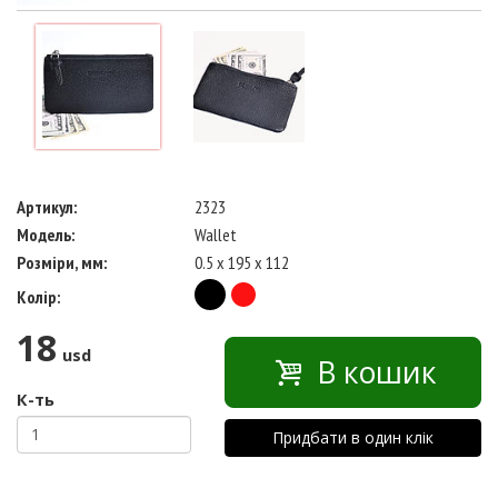
Артикул:
2323
Модель:
Wallet
Розміри, мм:
0.5 x 195 x 112
Колір:
18
usd
В кошик
К-ть
Придбати в один клік