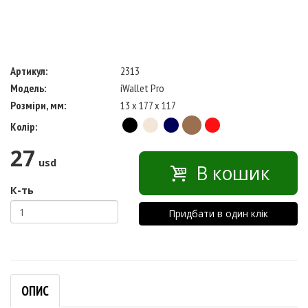
Артикул:
2313
Модель:
iWallet Pro
Розміри, мм:
13 x 177 x 117
Колір:
27
usd
В кошик
К-ть
Придбати в один клік
ОПИС