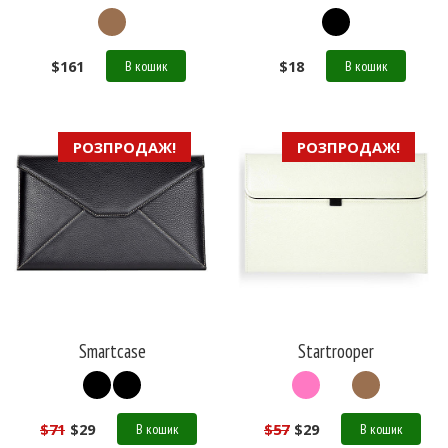
$
161
$
18
В кошик
В кошик
РОЗПРОДАЖ!
РОЗПРОДАЖ!
Smartcase
Startrooper
$
71
$
29
$
57
$
29
В кошик
В кошик