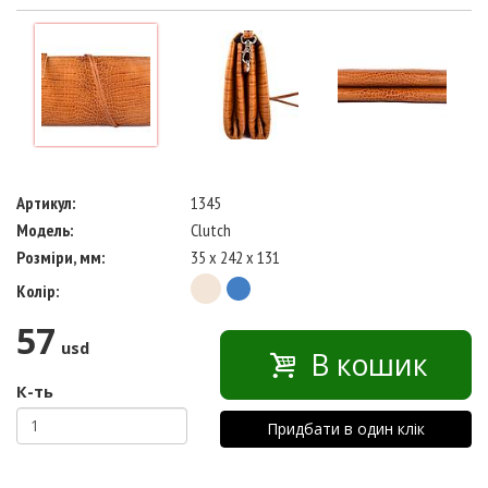
Артикул:
1345
Модель:
Clutch
Розміри, мм:
35 x 242 x 131
Колір:
57
usd
В кошик
К-ть
Придбати в один клік