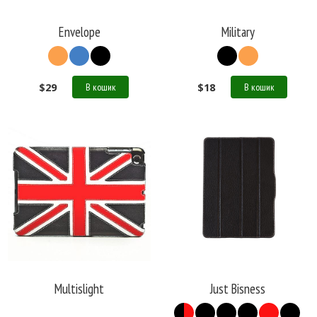
Envelope
Military
$
29
$
18
В кошик
В кошик
Multislight
Just Bisness