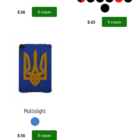
$
36
В кошик
$
43
В кошик
Multislight
$
36
В кошик