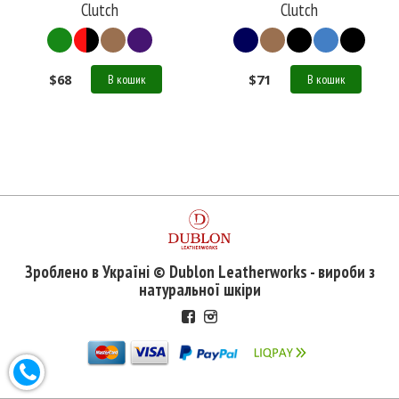
Clutch
Clutch
$
68
$
71
В кошик
В кошик
Зроблено в Україні © Dublon Leatherworks - вироби з
натуральної шкіри