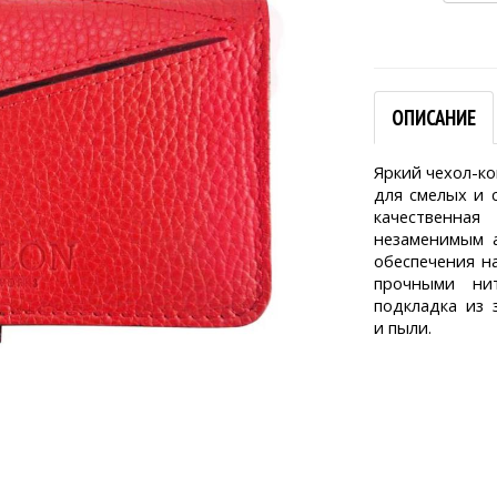
ОПИСАНИЕ
Яркий чехол-ко
для смелых и 
качественна
незаменимым а
обеспечения н
прочными нит
подкладка из
и пыли.