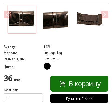
next
Артикул:
1428
Модель:
Luggage Tag
Размеры, мм:
— x — x —
Цвета:
36
usd
В корзину
Кол-во:
Купить в 1 клик