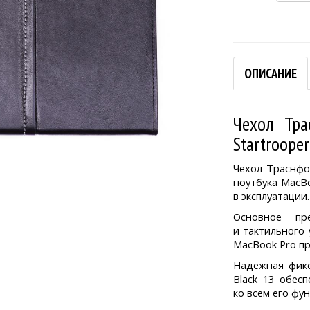
ОПИСАНИЕ
Чехол Тра
Startrooper
Чехол-Траснфо
ноутбука MacB
в эксплуатации.
Основное пре
и тактильного
MacBook Pro пр
Надежная фикс
Black 13 обесп
ко всем его фу