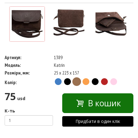
Артикул:
1389
Модель:
Katrin
Розміри, мм:
25 x 223 x 157
Колір:
75
usd
В кошик
К-ть
Придбати в один клік