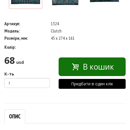
Артикул:
1324
Модель:
Clutch
Розміри, мм:
45 x 274 x 161
Колір:
68
usd
В кошик
К-ть
Придбати в один клік
ОПИС